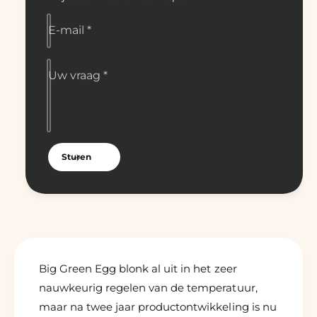
g
i
G
g
E-mail
*
r
G
e
r
e
e
Uw vraag
*
n
e
E
n
G
E
G
G
G
Sturen
Big Green Egg blonk al uit in het zeer
nauwkeurig regelen van de temperatuur,
maar na twee jaar productontwikkeling is nu