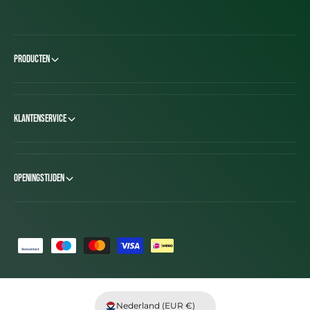
Producten
Klantenservice
Openingstijden
B
e
t
a
Nederland (EUR €)