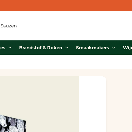
 Eiland
res
Brandstof & Roken
Smaakmakers
Wij
dijk 34
 GV Middelharnis
erland
187840623
haling is beschikbaar, Meestal klaar
innen 24 uur