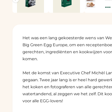
a
1
a
o
a
p
e
r
n
e
i
n
i
n
n
Het was een lang gekoesterde wens van Wes
m
g
o
Big Green Egg Europe, om een receptenboek
d
a
a
gerechten, ingrediënten en kookwijzen voo
a
l
l
komen.
l
e
Met de komst van Executive Chef Michèl Lam
r
gegaan. Twee jaar lang is er heel hard gewer
y
het koken en fotograferen van alle gerechte
-
watertandend, al zeggen we het zelf. Dit ko
w
voor alle EGG-lovers!
e
e