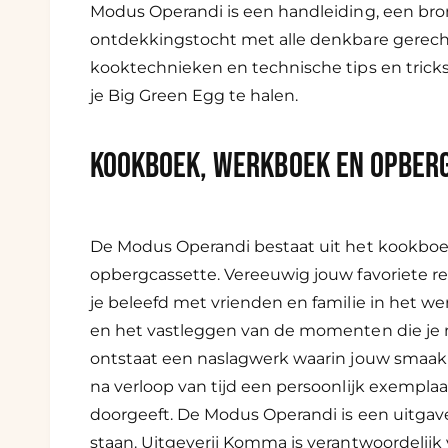
Modus Operandi is een handleiding, een bron
r
ontdekkingstocht met alle denkbare gerecht
g
kooktechnieken en technische tips en tric
a
je Big Green Egg te halen.
v
e
KOOKBOEK, WERKBOEK EN OPBER
De Modus Operandi bestaat uit het kookboe
opbergcassette. Vereeuwig jouw favoriete r
je beleefd met vrienden en familie in het w
en het vastleggen van de momenten die je m
ontstaat een naslagwerk waarin jouw smaak 
na verloop van tijd een persoonlijk exemplaa
doorgeeft. De Modus Operandi is een uitgave
staan. Uitgeverij Komma is verantwoordelijk