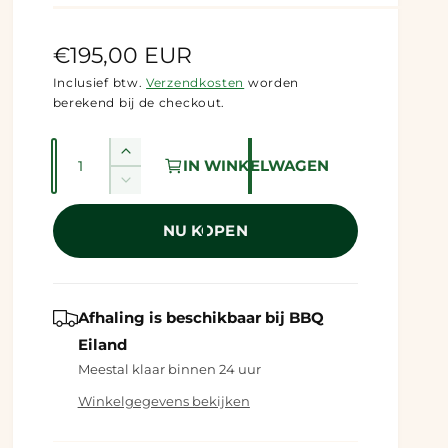
N
€195,00 EUR
o
Inclusief btw.
Verzendkosten
worden
berekend bij de checkout.
r
m
A
A
IN WINKELWAGEN
a
a
a
A
n
n
a
l
t
n
NU KOPEN
t
a
e
t
a
l
a
p
v
l
l
e
r
v
Afhaling is beschikbaar bij
BBQ
r
e
Eiland
i
h
r
o
Meestal klaar binnen 24 uur
l
j
g
a
Winkelgegevens bekijken
e
s
g
n
e