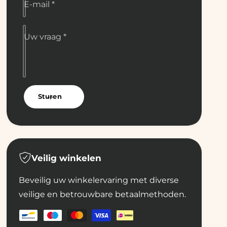
E-mail
*
Uw vraag
*
Sturen
Veilig winkelen
Beveilig uw winkelervaring met diverse
veilige en betrouwbare betaalmethoden.
B