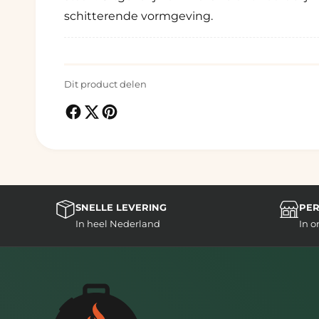
schitterende vormgeving.
Dit product delen
SNELLE LEVERING
PER
In heel Nederland
In 