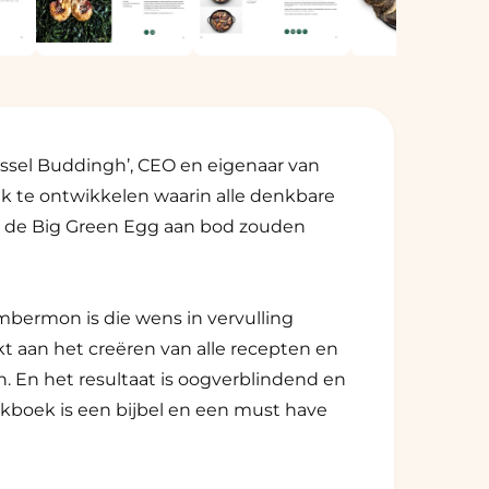
a
2
o
p
e
n
e
n
i
n
sel Buddingh’, CEO en eigenaar van
m
o
 te ontwikkelen waarin alle denkbare
d
a
r de Big Green Egg aan bod zouden
a
l
bermon is die wens in vervulling
kt aan het creëren van alle recepten en
n. En het resultaat is oogverblindend en
okboek is een bijbel en een must have