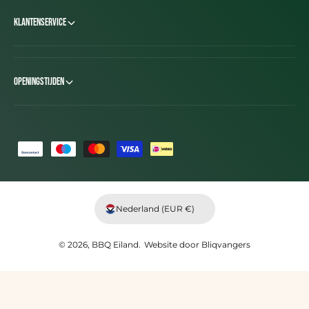
Klantenservice
Openingstijden
B
e
t
a
Nederland (EUR €)
a
l
© 2026,
BBQ Eiland
.
Website door
Bliqvangers
m
e
t