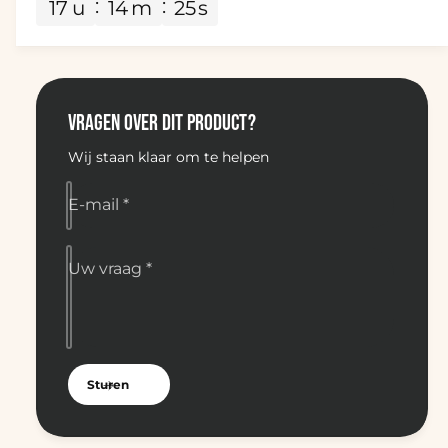
a
17
u
14
m
25
s
e
t
r
v
e
P
r
e
r
P
o
r
X
o
VRAGEN OVER DIT PRODUCT?
L
X
Wij staan klaar om te helpen
L
E-mail
*
Uw vraag
*
Sturen