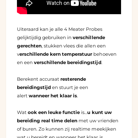
Uiteraard kan je alle 4 Meater Probes
gelijktijdig gebruiken in
verschillende
gerechten
, stukken vlees die allen een
v
erschillende kern temperatuur
behoeven
en een
verschillende bereidingstijd
.
Berekent accuraat
resterende
bereidingstijd
en stuurt je een
alert
wanneer het klaar is
.
Wat
ook een leuke functie
is...
u kunt uw
bereiding real time delen
met uw vrienden
of buren. Zo kunnen zij realtime meekijken
wat u bereidt en wanneer het klaar is.