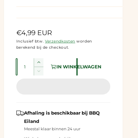
N
€4,99 EUR
o
Inclusief btw.
Verzendkosten
worden
berekend bij de checkout.
r
m
A
A
IN WINKELWAGEN
a
a
a
A
n
n
a
l
t
n
t
a
e
t
a
l
a
p
v
l
l
e
r
v
Afhaling is beschikbaar bij
BBQ
r
e
Eiland
i
h
r
Meestal klaar binnen 24 uur
o
l
j
g