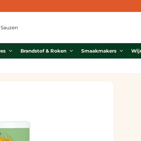
 Eiland
res
Brandstof & Roken
Smaakmakers
Wij
dijk 34
 GV Middelharnis
erland
187840623
haling is beschikbaar, Meestal klaar
innen 24 uur