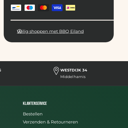
B
e
t
a
Veilig shoppen met BBQ Eiland
a
l
m
e
G
t
WESTDIJK 34
Middelharnis
h
o
d
e
Klantenservice
n
Bestellen
Verzenden & Retourneren