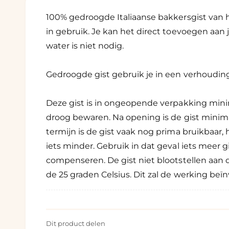
a
1
o
100% gedroogde Italiaanse bakkersgist van 
p
in gebruik. Je kan het direct toevoegen aan 
e
n
water is niet nodig.
e
n
i
n
Gedroogde gist gebruik je in een verhouding v
m
o
d
a
Deze gist is in ongeopende verpakking min
a
l
droog bewaren. Na opening is de gist mini
termijn is de gist vaak nog prima bruikbaar
iets minder. Gebruik in dat geval iets meer 
compenseren. De gist niet blootstellen aan 
de 25 graden Celsius. Dit zal de werking beï
Dit product delen