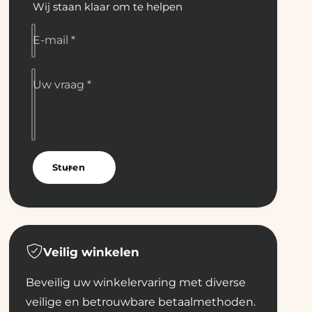
1
Wij staan klaar om te helpen
t
0
1
0
0
E-mail
*
g
0
r
g
.
r
Uw vraag
*
.
Sturen
Veilig winkelen
Beveilig uw winkelervaring met diverse
veilige en betrouwbare betaalmethoden.