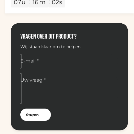
07
u
16
m
01
s
P
3
a
P
s
a
s
s
o
s
r
VRAGEN OVER DIT PRODUCT?
o
o
r
s
Wij staan klaar om te helpen
o
s
s
o
s
E-mail
*
o
Uw vraag
*
Sturen