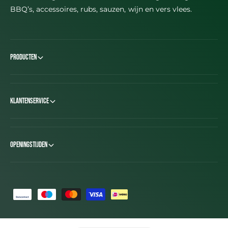
BBQ’s, accessoires, rubs, sauzen, wijn en vers vlees.
Producten
Klantenservice
Openingstijden
B
e
t