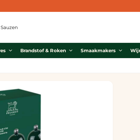
 Eiland
res
Brandstof & Roken
Smaakmakers
Wij
dijk 34
 GV Middelharnis
erland
187840623
haling is beschikbaar, Meestal klaar
innen 24 uur