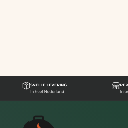
SNELLE LEVERING
PER
In heel Nederland
In 