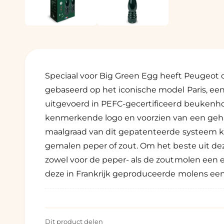
a
1
a
o
a
p
e
r
n
e
i
n
i
n
n
Speciaal voor Big Green Egg heeft Peugeot 
m
g
o
gebaseerd op het iconische model Paris, een 
d
a
a
uitgevoerd in PEFC-gecertificeerd beukenh
a
l
l
kenmerkende logo en voorzien van een ge
l
maalgraad van dit gepatenteerde systeem kent
e
gemalen peper of zout. Om het beste uit de
r
zowel voor de peper- als de zoutmolen een 
y
deze in Frankrijk geproduceerde molens een
-
w
e
e
Dit product delen