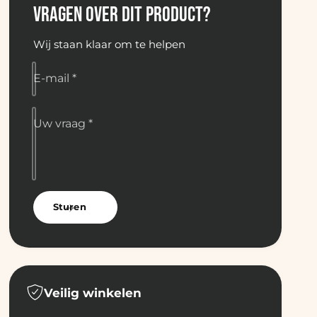
&
VRAGEN OVER DIT PRODUCT?
m
a
p
m
;
Wij staan klaar om te helpen
p
P
;
e
P
E-mail
*
u
e
g
u
e
g
Uw vraag
*
o
e
t
o
P
t
e
P
p
e
e
Sturen
p
r
e
&
r
a
&
m
a
p
m
Veilig winkelen
;
p
Z
;