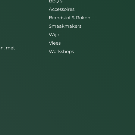
BBQ's
Accessoires
Brandstof & Roken
Smaakmakers
Wijn
Vlees
ën, met
Workshops
,