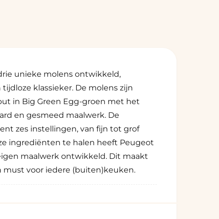
a
2
o
p
e
n
e
n
i
n
drie unieke molens ontwikkeld,
m
o
tijdloze klassieker. De molens zijn
d
a
out in Big Green Egg-groen met het
a
l
hard en gesmeed maalwerk. De
 zes instellingen, van fijn tot grof
ze ingrediënten te halen heeft Peugeot
eigen maalwerk ontwikkeld. Dit maakt
 must voor iedere (buiten)keuken.