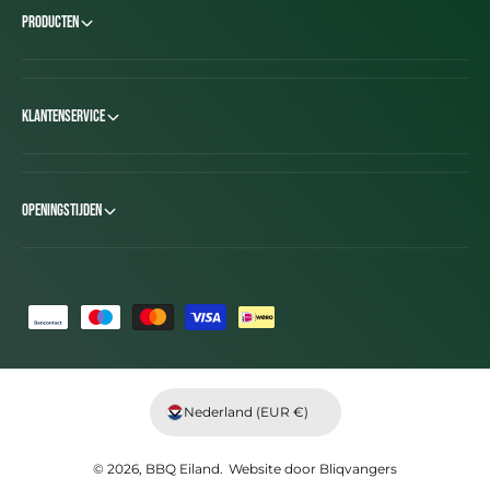
Producten
Klantenservice
Openingstijden
B
e
t
a
Nederland (EUR €)
a
l
© 2026,
BBQ Eiland
.
Website door
Bliqvangers