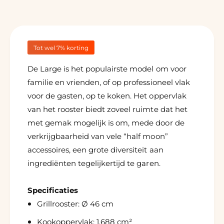
e
l
c
e
t
c
i
t
o
i
Tot wel 7% korting
n
o
n
De Large is het populairste model om voor
familie en vrienden, of op professioneel vlak
voor de gasten, op te koken. Het oppervlak
van het rooster biedt zoveel ruimte dat het
met gemak mogelijk is om, mede door de
verkrijgbaarheid van vele “half moon”
accessoires, een grote diversiteit aan
ingrediënten tegelijkertijd te garen.
Specificaties
Grillrooster: Ø 46 cm
Kookoppervlak: 1.688 cm²