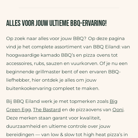
u
k
c
e
t
l
Alles voor jouw ultieme BBQ-ervaring!
t
y
Op zoek naar alles voor jouw BBQ? Op deze pagina
p
vind je het complete assortiment van BBQ Eiland: van
e
hoogwaardige kamado BBQ’s en pizza ovens tot
accessoires, rubs, sauzen en vuurkorven. Of je nu een
beginnende grillmaster bent of een ervaren BBQ-
liefhebber, hier ontdek je alles om jouw
buitenkookervaring compleet te maken.
Bij BBQ Eiland werk je met topmerken zoals
Big
Green Egg
,
The Bastard
en de pizzaovens van
Ooni
.
Deze merken staan garant voor kwaliteit,
duurzaamheid en ultieme controle over jouw
bereidingen — van low & slow tot high heat pizza’s in